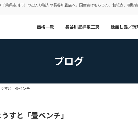
（千葉県市川市）の出入り職人の長谷川畳店へ。国産表はもちろん、和紙表、樹脂
価格一覧
長谷川畳拝敷工房
縁無し畳／琉
ブログ
ようすと「畳ベンチ」
ようすと「畳ベンチ」