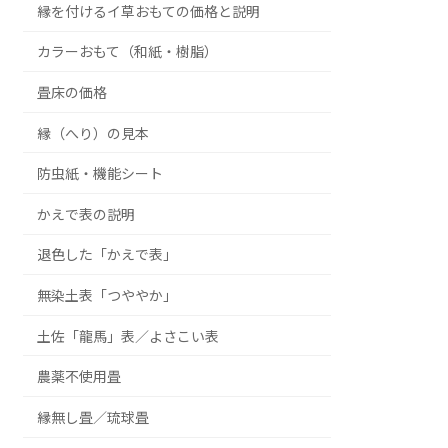
縁を付けるイ草おもての価格と説明
カラーおもて（和紙・樹脂）
畳床の価格
縁（へり）の見本
防虫紙・機能シート
かえで表の説明
退色した「かえで表」
無染土表「つややか」
土佐「龍馬」表／よさこい表
農薬不使用畳
縁無し畳／琉球畳