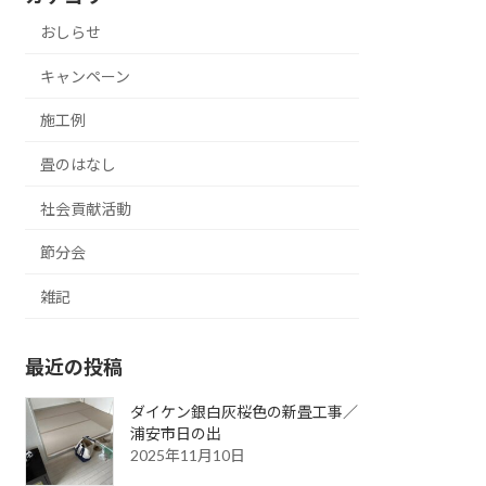
おしらせ
キャンペーン
施工例
畳のはなし
社会貢献活動
節分会
雑記
最近の投稿
ダイケン銀白灰桜色の新畳工事／
浦安市日の出
2025年11月10日