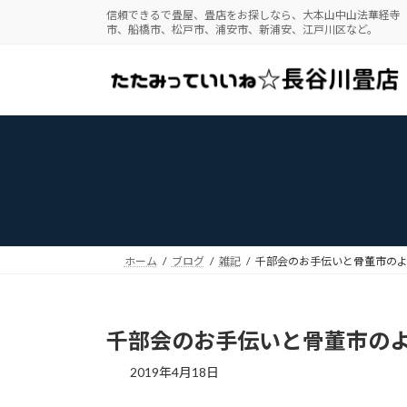
コ
ナ
信頼できるで畳屋、畳店をお探しなら、大本山中山法華経寺
市、船橋市、松戸市、浦安市、新浦安、江戸川区など。
ン
ビ
テ
ゲ
ン
ー
ツ
シ
へ
ョ
ス
ン
キ
に
ッ
移
プ
動
ホーム
ブログ
雑記
千部会のお手伝いと骨董市の
千部会のお手伝いと骨董市の
2019年4月18日