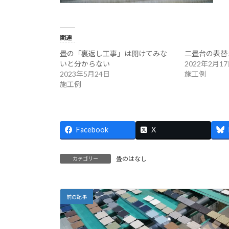
関連
畳の「裏返し工事」は開けてみな
二畳台の表替
いと分からない
2022年2月1
2023年5月24日
施工例
施工例
Facebook
X
畳のはなし
カテゴリー
前の記事