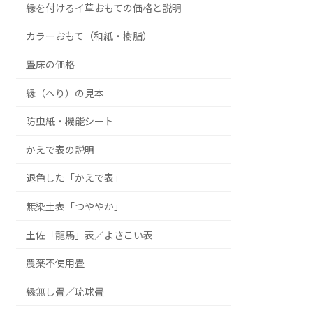
縁を付けるイ草おもての価格と説明
カラーおもて（和紙・樹脂）
畳床の価格
縁（へり）の見本
防虫紙・機能シート
かえで表の説明
退色した「かえで表」
無染土表「つややか」
土佐「龍馬」表／よさこい表
農薬不使用畳
縁無し畳／琉球畳