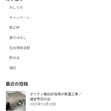
おしらせ
キャンペーン
施工例
畳のはなし
社会貢献活動
節分会
雑記
最近の投稿
ダイケン銀白灰桜色の新畳工事／
浦安市日の出
2025年11月10日