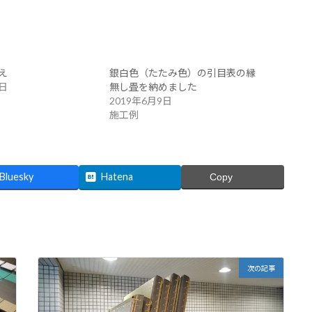
え
銀白色（たたみ色）の引目表の縁
7日
無し畳を納めました
2019年6月9日
施工例
Bluesky
Hatena
Copy
次の記事