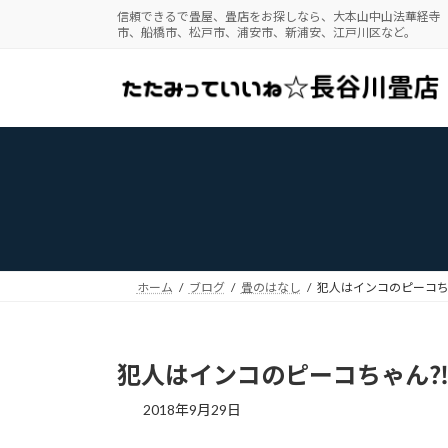
コ
ナ
信頼できるで畳屋、畳店をお探しなら、大本山中山法華経寺
市、船橋市、松戸市、浦安市、新浦安、江戸川区など。
ン
ビ
テ
ゲ
ン
ー
ツ
シ
へ
ョ
ス
ン
キ
に
ッ
移
プ
動
ホーム
ブログ
畳のはなし
犯人はインコのピーコち
犯人はインコのピーコちゃん
2018年9月29日