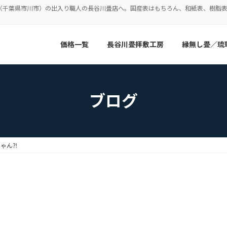
（千葉県市川市）の出入り職人の長谷川畳店へ。国産表はもちろん、和紙表、樹脂
価格一覧
長谷川畳拝敷工房
縁無し畳／琉
ブログ
ゃん⁈
⁈