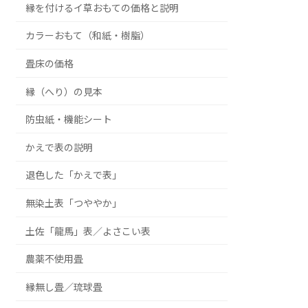
縁を付けるイ草おもての価格と説明
カラーおもて（和紙・樹脂）
畳床の価格
縁（へり）の見本
防虫紙・機能シート
かえで表の説明
退色した「かえで表」
無染土表「つややか」
土佐「龍馬」表／よさこい表
農薬不使用畳
縁無し畳／琉球畳