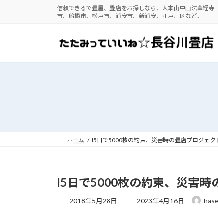
コ
ナ
信頼できるで畳屋、畳店をお探しなら、大本山中山法華経寺
市、船橋市、松戸市、浦安市、新浦安、江戸川区など。
ン
ビ
テ
ゲ
ン
ー
ツ
シ
へ
ョ
ス
ン
キ
に
ッ
移
プ
動
ホーム
l5日で5000枚の約束、災害時の畳店プロジェク
l5日で5000枚の約束、災害
最
2018年5月28日
2023年4月16日
has
終