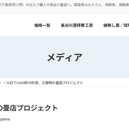
（千葉県市川市）の出入り職人の長谷川畳店へ。国産表はもちろん、和紙表、樹脂
価格一覧
長谷川畳拝敷工房
縁無し畳／琉
メディア
ト
l5日で5000枚の約束、災害時の畳店プロジェクト
時の畳店プロジェクト
egawa