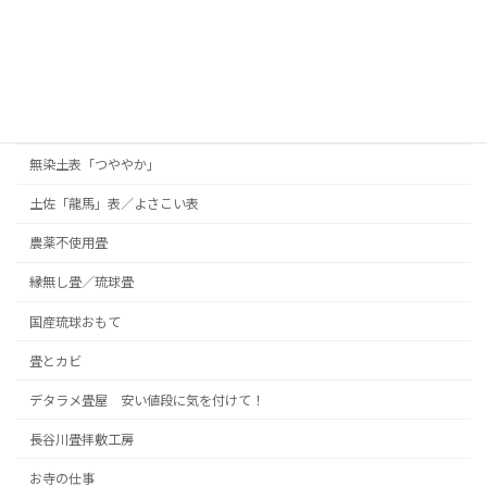
縁（へり）の見本
防虫紙・機能シート
かえで表の説明
退色した「かえで表」
無染土表「つややか」
土佐「龍馬」表／よさこい表
農薬不使用畳
縁無し畳／琉球畳
国産琉球おもて
畳とカビ
デタラメ畳屋 安い値段に気を付けて！
長谷川畳拝敷工房
お寺の仕事