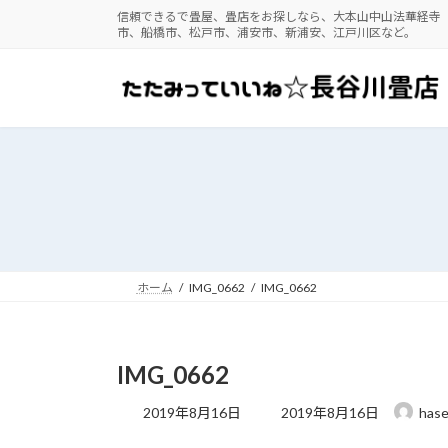
コ
ナ
信頼できるで畳屋、畳店をお探しなら、大本山中山法華経寺
市、船橋市、松戸市、浦安市、新浦安、江戸川区など。
ン
ビ
テ
ゲ
ン
ー
ツ
シ
へ
ョ
ス
ン
キ
に
ッ
移
プ
動
ホーム
IMG_0662
IMG_0662
IMG_0662
最
2019年8月16日
2019年8月16日
has
終