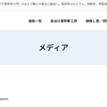
（千葉県市川市）の出入り職人の長谷川畳店へ。国産表はもちろん、和紙表、樹脂
価格一覧
長谷川畳拝敷工房
縁無し畳／琉
メディア
egawa