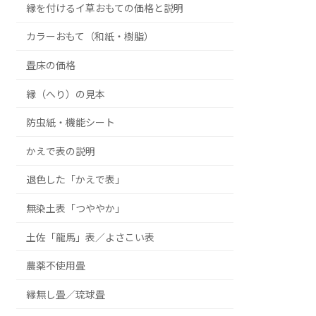
縁を付けるイ草おもての価格と説明
カラーおもて（和紙・樹脂）
畳床の価格
縁（へり）の見本
防虫紙・機能シート
かえで表の説明
退色した「かえで表」
無染土表「つややか」
土佐「龍馬」表／よさこい表
農薬不使用畳
縁無し畳／琉球畳